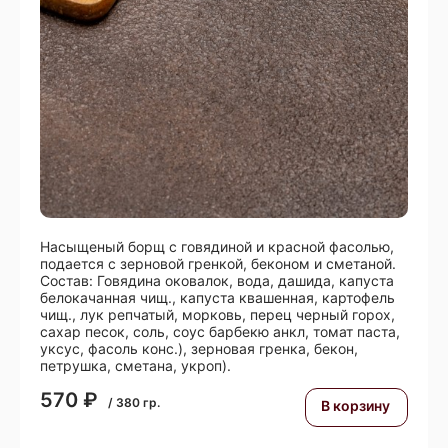
Насыщеный борщ с говядиной и красной фасолью,
подается с зерновой гренкой, беконом и сметаной.
Состав: Говядина оковалок, вода, дашида, капуста
белокачанная чищ., капуста квашенная, картофель
чищ., лук репчатый, морковь, перец черный горох,
сахар песок, соль, соус барбекю анкл, томат паста,
уксус, фасоль конс.), зерновая гренка, бекон,
петрушка, сметана, укроп).
570
₽
/
380
гр.
В корзину