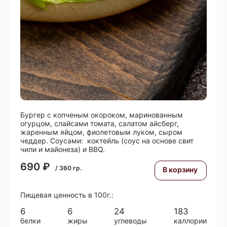
Бургер с копченым окороком, маринованным
огурцом, слайсами томата, салатом айсберг,
жаренным яйцом, фиолетовым луком, сыром
чеддер. Соусами: коктейль (соус на основе свит
чили и майонеза) и BBQ.
690
₽
/
360
гр.
В корзину
Пищевая ценность в 100г.:
6
6
24
183
белки
жиры
углеводы
каллории